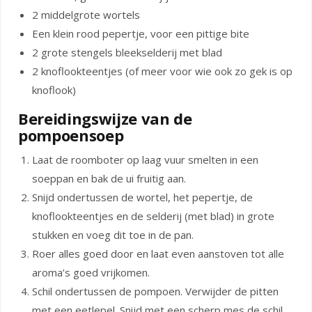
2 middelgrote wortels
Een klein rood pepertje, voor een pittige bite
2 grote stengels bleekselderij met blad
2 knoflookteentjes (of meer voor wie ook zo gek is op
knoflook)
Bereidingswijze van de
pompoensoep
Laat de roomboter op laag vuur smelten in een
soeppan en bak de ui fruitig aan.
Snijd ondertussen de wortel, het pepertje, de
knoflookteentjes en de selderij (met blad) in grote
stukken en voeg dit toe in de pan.
Roer alles goed door en laat even aanstoven tot alle
aroma’s goed vrijkomen.
Schil ondertussen de pompoen. Verwijder de pitten
met een eetlepel. Snijd met een scherp mes de schil