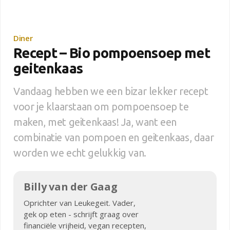
Diner
Recept – Bio pompoensoep met
geitenkaas
Vandaag hebben we een bizar lekker recept
voor je klaarstaan om pompoensoep te
maken, met geitenkaas! Ja, want een
combinatie van pompoen en geitenkaas, daar
worden we echt gelukkig van.
Billy van der Gaag
Oprichter van Leukegeit. Vader,
gek op eten - schrijft graag over
financiële vrijheid, vegan recepten,