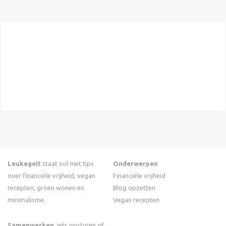
Leukegeit
staat vol met tips
Onderwerpen
over financiële vrijheid, vegan
Financiële vrijheid
recepten, groen wonen en
Blog opzetten
minimalisme.
Vegan recepten
Samenwerken
, iets opsturen of