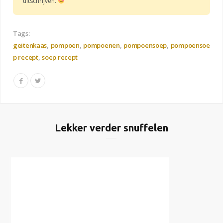
uitschrijven.
Tags:
geitenkaas
pompoen
pompoenen
pompoensoep
pompoensoe
p recept
soep recept
Lekker verder snuffelen