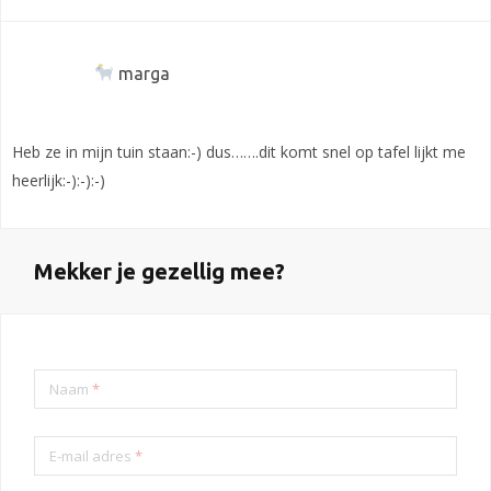
marga
Heb ze in mijn tuin staan:-) dus…….dit komt snel op tafel lijkt me
heerlijk:-):-):-)
Mekker je gezellig mee?
Naam
*
E-mail adres
*