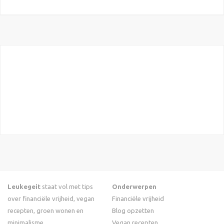
Leukegeit
staat vol met tips
Onderwerpen
over financiële vrijheid, vegan
Financiële vrijheid
recepten, groen wonen en
Blog opzetten
minimalisme.
Vegan recepten