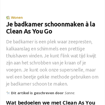
Wonen
Je badkamer schoonmaken à la
Clean As You Go
De badkamer is een plek waar zeepresten,
kalkaanslag en schimmels een prettige
thuishaven vinden. Je kunt flink wat tijd kwijt
zijn aan het schrobben van je kraan of je
voegen. Je kunt ook onze supersnelle, maar
wel een beetje gekke methode gebruiken om
je badkamer schoon te maken.
Dit artikel is geschreven door
Sanne
.
Wat bedoelen we met Clean As You