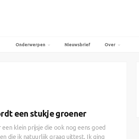
Onderwerpen
Nieuwsbrief
Over
rdt een stukje groener
een klein prijsje die ook nog eens goed
en die ik natuurlijk graag uittest. Ik ging