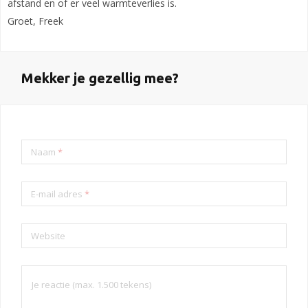
afstand en of er veel warmteverlies is.
Groet, Freek
Mekker je gezellig mee?
Naam
*
E-mail adres
*
Website