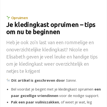
Opruimen
Je kledingkast opruimen – tips
om nu te beginnen
Heb je ook zo'n last van een rommelige en
onoverzichtelijke kledingkast? Nicole en
Elisabeth geven je veel leuke en handige tips
om je kledingkast weer overzichtelijk en
netjes te krijgen!
Dit artikel is geschreven door
Sanne
.
Bel voordat je begint met je kledingkast opruimen
een
paar gezellige vriendinnen
voor de nodige support.
Pak een paar vuilniszakken
, of weet je wat, leg