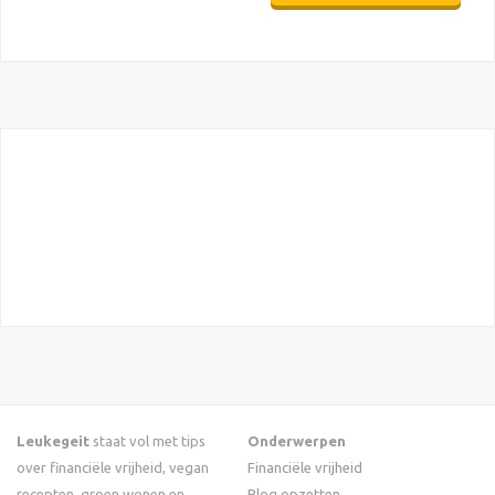
Leukegeit
staat vol met tips
Onderwerpen
over financiële vrijheid, vegan
Financiële vrijheid
recepten, groen wonen en
Blog opzetten