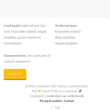
Leukegeit
staat vol met tips
Onderwerpen
over financiële vrijheid, vegan
Financiële vrijheid
recepten, groen wonen en
Blog opzetten
minimalisme.
Vegan recepten
Samenwerken
, iets opsturen of
contact opnemen?
Contact
© 2026, Leukegeit. Alle rechten voorbehouden.
Met
vanuit Delft voor iedereen.
Leukegeit is
onderdeel van soChicken®
Privacy & cookies
|
Contact
Top