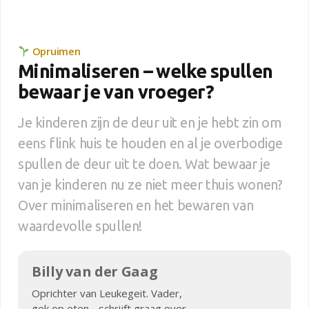
Opruimen
Minimaliseren – welke spullen
bewaar je van vroeger?
Je kinderen zijn de deur uit en je hebt zin om
eens flink huis te houden en al je overbodige
spullen de deur uit te doen. Wat bewaar je
van je kinderen nu ze niet meer thuis wonen?
Over minimaliseren en het bewaren van
waardevolle spullen!
Billy van der Gaag
Oprichter van Leukegeit. Vader,
gek op eten - schrijft graag over