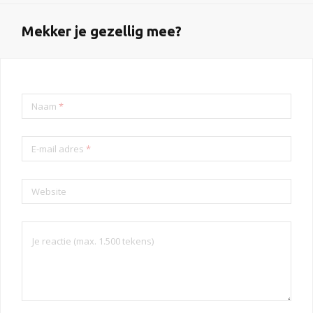
Mekker je gezellig mee?
Naam
*
E-mail adres
*
Website