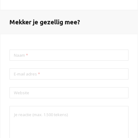
Mekker je gezellig mee?
Naam
*
E-mail adres
*
Website