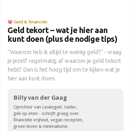
Geld & financiën
Geld tekort – wat je hier aan
kunt doen (plus de nodige tips)
"Waarom heb ik altijd te weinig geld?" - vraag
je jezelf regelmatig af waarom je geld tekort
hebt? Dan is het hoog tijd om te kijken wat je
hier aan kunt doen.
Billy van der Gaag
Oprichter van Leukegeit. Vader,
gek op eten - schrijft graag over
financiële vrijheid, vegan recepten,
groen leven & minimalisme.