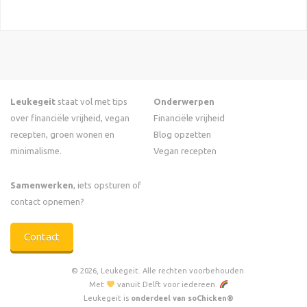
Leukegeit
staat vol met tips
Onderwerpen
over financiële vrijheid, vegan
Financiële vrijheid
recepten, groen wonen en
Blog opzetten
minimalisme.
Vegan recepten
Samenwerken
, iets opsturen of
contact opnemen?
Contact
© 2026, Leukegeit. Alle rechten voorbehouden.
Met
vanuit Delft voor iedereen.
Leukegeit is
onderdeel van soChicken®