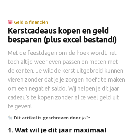
Geld & financiën
Kerstcadeaus kopen en geld
besparen (plus excel bestand!)
Met de feestdagen om de hoek wordt het
toch altijd weer even passen en meten met
de centen. Je wilt de kerst uitgebreid kunnen
vieren zonder dat je je zorgen hoeft te maken
om een negatief saldo. Wij helpen je dit jaar
cadeau's te kopen zonder al te veel geld uit
te geven!
Dit artikel is geschreven door
Jelle
.
1. Wat wil je dit jaar maximaal