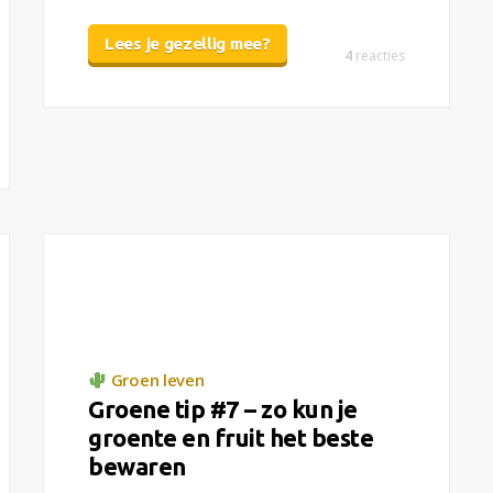
Lees je gezellig mee?
4
reacties
Groen leven
Groene tip #7 – zo kun je
groente en fruit het beste
bewaren