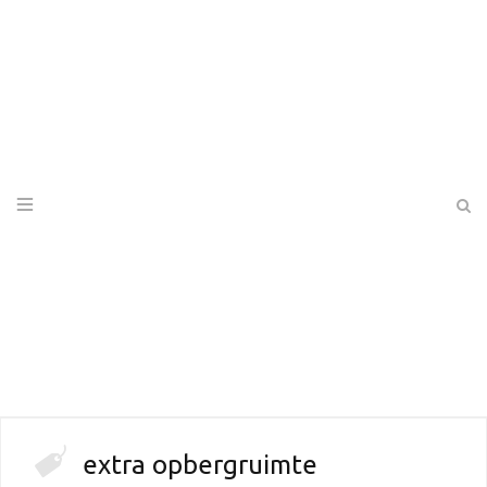
extra opbergruimte