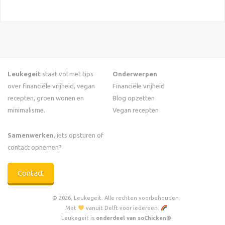
Leukegeit
staat vol met tips
Onderwerpen
over financiële vrijheid, vegan
Financiële vrijheid
recepten, groen wonen en
Blog opzetten
minimalisme.
Vegan recepten
Samenwerken
, iets opsturen of
contact opnemen?
Contact
© 2026, Leukegeit. Alle rechten voorbehouden.
Met
vanuit Delft voor iedereen.
Leukegeit is
onderdeel van soChicken®