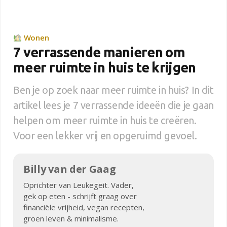
Wonen
7 verrassende manieren om
meer ruimte in huis te krijgen
Ben je op zoek naar meer ruimte in huis? In dit
artikel lees je 7 verrassende ideeën die je gaan
helpen om meer ruimte in huis te creëren.
Voor een lekker vrij en opgeruimd gevoel.
Billy van der Gaag
Oprichter van Leukegeit. Vader,
gek op eten - schrijft graag over
financiële vrijheid, vegan recepten,
groen leven & minimalisme.