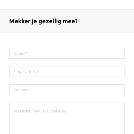
Mekker je gezellig mee?
Naam
*
E-mail adres
*
Website