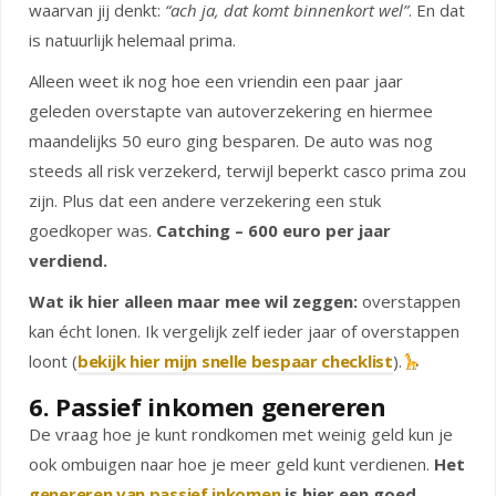
waarvan jij denkt:
“ach ja, dat komt binnenkort wel”
. En dat
is natuurlijk helemaal prima.
Alleen weet ik nog hoe een vriendin een paar jaar
geleden overstapte van autoverzekering en hiermee
maandelijks 50 euro ging besparen. De auto was nog
steeds all risk verzekerd, terwijl beperkt casco prima zou
zijn. Plus dat een andere verzekering een stuk
goedkoper was.
Catching – 600 euro per jaar
verdiend.
Wat ik hier alleen maar mee wil zeggen:
overstappen
kan écht lonen. Ik vergelijk zelf ieder jaar of overstappen
loont (
bekijk hier mijn snelle bespaar checklist
).
6. Passief inkomen genereren
De vraag hoe je kunt rondkomen met weinig geld kun je
ook ombuigen naar hoe je meer geld kunt verdienen.
Het
genereren van passief inkomen
is hier een goed