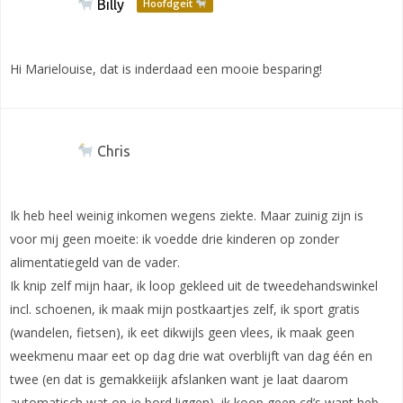
Billy
Hoofdgeit
Hi Marielouise, dat is inderdaad een mooie besparing!
Chris
Ik heb heel weinig inkomen wegens ziekte. Maar zuinig zijn is
voor mij geen moeite: ik voedde drie kinderen op zonder
alimentatiegeld van de vader.
Ik knip zelf mijn haar, ik loop gekleed uit de tweedehandswinkel
incl. schoenen, ik maak mijn postkaartjes zelf, ik sport gratis
(wandelen, fietsen), ik eet dikwijls geen vlees, ik maak geen
weekmenu maar eet op dag drie wat overblijft van dag één en
twee (en dat is gemakkeiijk afslanken want je laat daarom
automatisch wat op je bord liggen), ik koop geen cd’s want heb