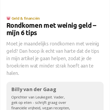
Geld & financiën
Rondkomen met weinig geld –
mijn 6 tips
Moet je maandelijks rondkomen met weinig
geld? Dan hoop ik echt van harte dat de tips
in mijn artikel je gaan helpen, zodat je de
broekriem wat minder strak hoeft aan te
halen.
Billy van der Gaag
Oprichter van Leukegeit. Vader,
gek op eten - schrijft graag over
financiële vrijheid, vegan recepten,