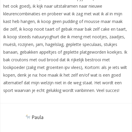
het ook goed), ik kijk naar uitstalramen naar nieuwe
kleurencombinaties en probeer wat ik zag met wat ik al in mijn
kast heb hangen, ik koop geen pudding of mousse maar maak
die zelf, ik koop nooit taart of gebak maar bak zelf cake en taart,
ik koop steeds natuuryoghurt die ik meng met nootjes, zaadjes,
muësli, rozijnen, jam, hagelslag, geplette speculaas, stukjes
banaan, gebakken appeltjes of geplette platgeworden koekjes. Ik
bak croutons met oud brood dat ik rijkelijk bestrooi met
lookpoeder (zalig met groenten ipv vlees), Kortom: als je iets wilt
kopen, denk je na: hoe maak ik het zelf en/of wat is een goed
alternatief dat mijn welzijn niet in de weg staat. Het wordt een
sport waarvan je echt gelukkig wordt vanbinnen. Veel succes!
Paula