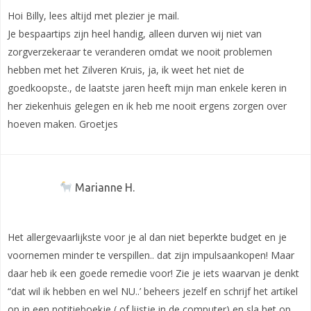
Hoi Billy, lees altijd met plezier je mail.
Je bespaartips zijn heel handig, alleen durven wij niet van
zorgverzekeraar te veranderen omdat we nooit problemen
hebben met het Zilveren Kruis, ja, ik weet het niet de
goedkoopste., de laatste jaren heeft mijn man enkele keren in
her ziekenhuis gelegen en ik heb me nooit ergens zorgen over
hoeven maken. Groetjes
Marianne H.
Het allergevaarlijkste voor je al dan niet beperkte budget en je
voornemen minder te verspillen.. dat zijn impulsaankopen! Maar
daar heb ik een goede remedie voor! Zie je iets waarvan je denkt
“dat wil ik hebben en wel NU..’ beheers jezelf en schrijf het artikel
op in een notitieboekje ( of lijstje in de computer) en sla het op