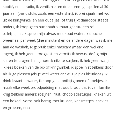
spotify en de radio, ik verdik niet en doe sommige spullen al 30
jaar aan (basic stuks zoals een witte shirt), ik brei sjaals met wol
uit de kringwinkel en een oude jas (of trui) lijkt daardoor steeds
anders, ik koop geen huishoudrol maar gebruik een rol
toiletpapier, ik spoel mijn afwas met koud water, ik douche
tweemaal per week (drie minuten) en de andere dagen was ik me
aan de wasbak, ik gebruik enkel mascara (maar dan wel drie
lagen), ik heb geen droogkast en vermits ik bewust deftig mijn
kleren te drogen hang, hoef ik niks te strijken, ik heb geen wagen,
ik lees boeken van de bib of kringwinkel, ik spoel niet telkens door
als ik ga plassen (als je veel water drinkt is je plas kleurloos), ik
drink kraantjeswater, ik koop geen ontbijtgranen of koekjes, ik
maak elke week broodpudding met oud brood dat ik van familie
krijg (telkens anders: rozijnen, fruit, chocoladestukjes, krieken uit
een bokaal. Soms ook hartig: met kruiden, kaasrestjes, spekjes
en groeten, etc)